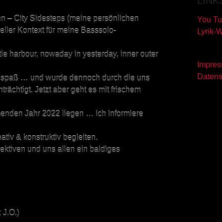
LINK
n – City Sidesteps (meine persönlichen
You Tu
eller Kontext für meine Basssolo-
Lyrik-
ittle harbour, nowaday in yesterday, inner outer
Impre
Datens
enspaß … und wurde dennoch durch die uns
rächtigt. Jetzt aber geht es mit frischem
enden Jahr 2022 liegen … ich informiere
ativ & konstruktiv begleiten.
ktiven und uns allen ein baldiges
 J.O.)