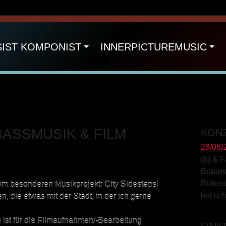
SIST KOMPONIST
INNERPICTUREMUSIC
BASSMUSIK & FILM
KON
28/08/
(b) & 
Braun
Bülten
nem besonderen Musikprojekt: City Sidesteps!
bei sc
, die etwas mit der Stadt, in der ich gerne
) ist für die Filmaufnahmen/-Bearbeitung