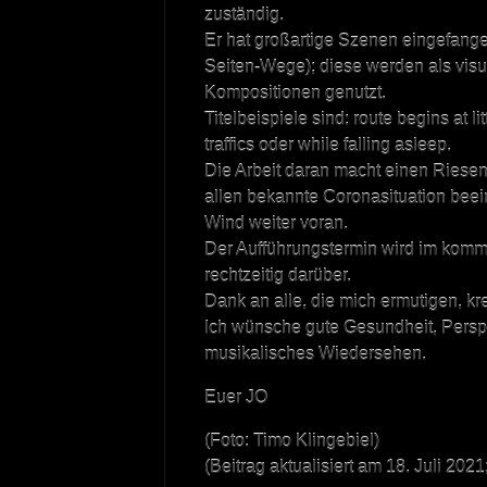
zuständig.
Er hat großartige Szenen eingefange
Seiten-Wege); diese werden als visu
Kompositionen genutzt.
Titelbeispiele sind: route begins at l
traffics oder while falling asleep.
Die Arbeit daran macht einen Ries
allen bekannte Coronasituation beeint
Wind weiter voran.
Der Aufführungstermin wird im komm
rechtzeitig darüber.
Dank an alle, die mich ermutigen, kre
Ich wünsche gute Gesundheit, Perspe
musikalisches Wiedersehen.
Euer JO
(Foto: Timo Klingebiel)
(Beitrag aktualisiert am 18. Juli 2021;