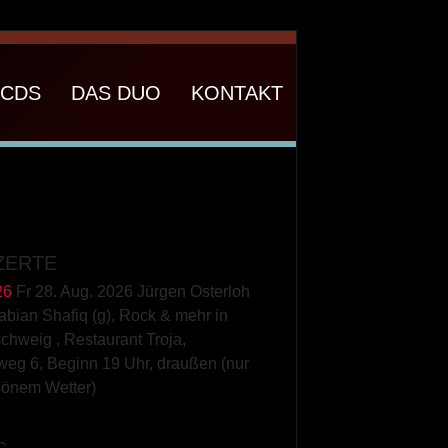
CDS
DAS DUO
KONTAKT
ZERTE
26
Fr 28. Aug. 2026 Jürgen Osterloh
Fabian Shafiq (g), Rock & mehr
in
schweig
,
Restaurant Troja,
weg 6, Beginn 19 Uhr, draußen (nur
hönem Wetter)