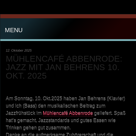
MENU
12. Oktober 2025
MÜHLENCAFÉ ABBENRODE:
JAZZ MIT JAN BEHRENS 10.
OKT. 2025
Am Sonntag, 10. Okt.2025 haben Jan Behrens (Klavier)
und ich (Bass) den musikalischen Beitrag zum
Jazzfrühstück im
Mühlencafé Abbenrode
geliefert. Spaß
hat’s gemacht, Jazzstandards und gutes Essen wie
Trinken gehen gut zusammen.
Danke an die aufmerksame Zuhörerschaft und die