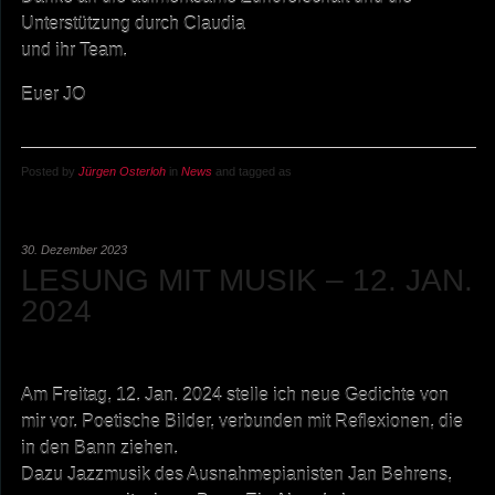
Unterstützung durch Claudia
und ihr Team.
Euer JO
Posted by
Jürgen Osterloh
in
News
and tagged as
30. Dezember 2023
LESUNG MIT MUSIK – 12. JAN.
2024
Am Freitag, 12. Jan. 2024 stelle ich neue Gedichte von
mir vor. Poetische Bilder, verbunden mit Reflexionen, die
in den Bann ziehen.
Dazu Jazzmusik des Ausnahmepianisten Jan Behrens,