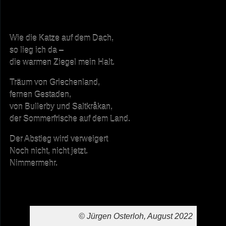
Wie die Katze auf dem Dach,
so lieg ich da –
die warmen Ziegel mein Halt.
Träum von Griechenland,
fernen Gestaden,
von Bullerby und Saltkråkan,
der Sommerfrische auf dem Land.
Der Abstieg wird verweigert
Noch nicht, nicht jetzt.
Nimmermehr.
© Jürgen Osterloh, August 2022