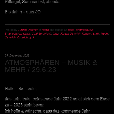
Rittergut, Sommerfest, abends.
Bis dahin – euer JO
Posted by
Jürgen Osterloh
in
News
and tagged as
Bass
,
Braunschweig
,
Braunschweig Kultur
,
Café Spruchreif
,
Jazz
,
Jürgen Osterloh
,
Konzert
,
Lyrik
,
Musik
,
Osterloh
,
Osterloh Lyrik
29. Dezember 2022
ATMOSPHÄREN – MUSIK &
MEHR / 29.6.23
Hallo liebe Leute,
das turbulente, belastende Jahr 2022 neigt sich dem Ende
zu – 2023 steht bevor.
Ich hoffe & wünsche, dass das kommende Jahr