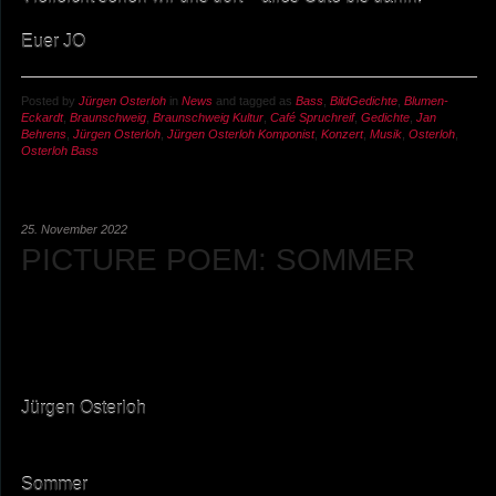
Euer JO
Posted by
Jürgen Osterloh
in
News
and tagged as
Bass
,
BildGedichte
,
Blumen-
Eckardt
,
Braunschweig
,
Braunschweig Kultur
,
Café Spruchreif
,
Gedichte
,
Jan
Behrens
,
Jürgen Osterloh
,
Jürgen Osterloh Komponist
,
Konzert
,
Musik
,
Osterloh
,
Osterloh Bass
25. November 2022
PICTURE POEM: SOMMER
Jürgen Osterloh
Sommer