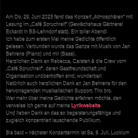
Am Do, 29. Juni 2023 fand das Konzert „Atmosphären“ mit
Lesung im „Café Spruchreif“ (Gewächshaus Gärtnerei
Eckardt in BS-Lehndorf statt). Ein toller Abend!
Ich habe zum ersten Mal meine Gedichte öffentlich
gelesen. Verbunden wurde das Ganze mit Musik von Jan
Behrens (Piano) und mir (Bass).
Herzlichen Dank an Rebecca, Carsten & die Crew vom
„Café Spruchreif“, deren Gastfreundschaft und
Organisation unübertroffen sind, wunderbar!
Natürlich auch herzlichen Dank an Jan Behrens für den
hervorragenden musikalischen Support. Thx bro.
Wer mehr über meine Gedichte erfahren möchte, den
verweise ich gerne auf meine
Lyrikwebsite
.
Und lieben Dank an das so begeisterungsfähige und
zugleich konzentriert lauschende Publikum.
Bis bald – nächster Konzerttermin ist Sa, 8. Juli, Lucklum