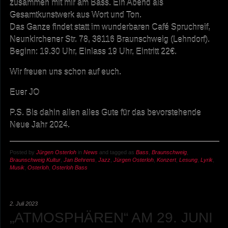
zusammen mit mir am Bass. Ein Abend als
Gesamtkunstwerk aus Wort und Ton.
Das Ganze findet statt im wunderbaren Café Spruchreif,
Neunkirchener Str. 78, 38116 Braunschweig (Lehndorf).
Beginn: 19.30 Uhr, Einlass 19 Uhr, Eintritt 22€.
Wir freuen uns schon auf euch.
Euer JO
P.S. Bis dahin allen alles Gute für das bevorstehende
Neue Jahr 2024.
Posted by
Jürgen Osterloh
in
News
and tagged as
Bass
,
Braunschweig
,
Braunschweig Kultur
,
Jan Behrens
,
Jazz
,
Jürgen Osterloh
,
Konzert
,
Lesung
,
Lyrik
,
Musik
,
Osterloh
,
Osterloh Bass
2. Juli 2023
„ATMOSPHÄREN“ AM 29. JUNI