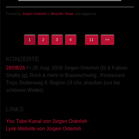
Posted by
Jürgen Osterloh
in
Berichte
,
News
and tagged as
1
2
3
4
…
11
>>
KONZERTE
28/08/26
Fr 28. Aug. 2026 Jürgen Osterloh (b) & Fabian
Shafiq (g), Rock & mehr
in
Braunschweig
,
Restaurant
Troja, Bültenweg 6, Beginn 19 Uhr, draußen (nur bei
schönem Wetter)
LINKS
You Tube-Kanal von Jürgen Osterloh
Lyrik-Website von Jürgen Osterloh