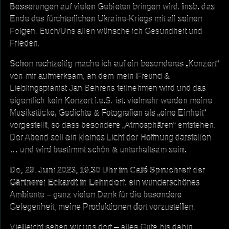
Besserungen auf vielen Gebieten bringen wird, insb. das
Ende des fürchterlichen Ukraine-Kriegs mit all seinen
Folgen. Euch/Uns allen wünsche ich Gesundheit und
Frieden.
Schon rechtzeitig mache ich auf ein besonderes „Konzert“
von mir aufmerksam, an dem mein Freund &
Lieblingspianist Jan Behrens teilnehmen wird und das
eigentlich kein Konzert i.e.S. ist: vielmehr werden meine
Musikstücke, Gedichte & Fotografien als „eine Einheit“
vorgestellt, so dass besondere „Atmosphären“ entstehen.
Der Abend soll ein kleines Licht der Hoffnung darstellen
… und wird bestimmt schön & unterhaltsam sein.
Do, 29. Juni 2023, 19.30 Uhr im Café Spruchreif der
Gärtnerei Eckardt in Lehndorf
, ein wunderschönes
Ambiente – ganz vielen Dank für die besondere
Gelegenheit, meine Produktionen dort vorzustellen.
Vielleicht sehen wir uns dort – alles Gute bis dahin.