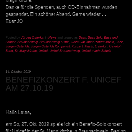
Magnikirche.
Danke für die Spenden, auch CD-Einnahmen wurden
gespendet. Ein schöner Abend. Gerne wieder …
Euer JO
Posted by
Jürgen Osterloh
in
News
and tagged as
Bass
,
Bass Solo
,
Bass und
Looper
,
Braunschweig
,
Braunschweig Kultur
,
Geza Gal
,
Inner Picture Music
,
Jazz
,
Jürgen Osterloh
,
Jürgen Osterloh Komponist
,
Konzert
,
Musik
,
Osterloh
,
Osterloh
Bass
,
St. Magnikirche
,
Unicef
,
Unicef Braunschweig
,
Unicef macht Schule
14. Oktober 2019
BENEFIZKONZERT F. UNICEF
AM 27.10.19
Hallo Leute,
am So, 27. Okt. 2019 spiele ich ein Benefiz-Solokonzert
für Unicef in der St. Magnikirche in Braunschweig. Beginn