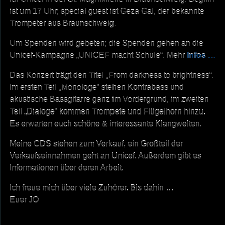
ist um 17 Uhr; special guest ist Geza Gal, der bekannte
Trompeter aus Braunschweig.
Um Spenden wird gebeten; die Spenden gehen an die
Unicef-Kampagne „UNICEF macht Schule“. Mehr
Infos …
Das Konzert trägt den Titel „From darkness to brightness“.
Im ersten Teil „Monologe“ stehen Kontrabass und
akustische Bassgitarre ganz im Vordergrund, im zweiten
Teil „Dialoge“ kommen Trompete und Flügelhorn hinzu.
Es erwarten euch schöne & interessante Klangwelten.
Meine CDS stehen zum Verkauf, ein Großteil der
Verkaufseinnahmen geht an Unicef. Außerdem gibt es
Informationen über deren Arbeit.
Ich freue mich über viele Zuhörer. Bis dahin …
Euer JO