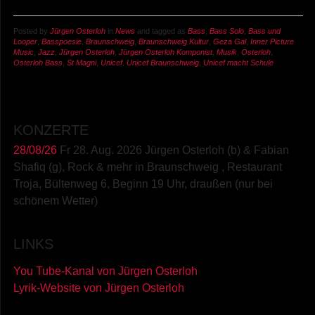
Posted by
Jürgen Osterloh
in
News
and tagged as
Bass
,
Bass Solo
,
Bass und
Looper
,
Basspoesie
,
Braunschweig
,
Braunschweig Kultur
,
Geza Gal
,
Inner Picture
Music
,
Jazz
,
Jürgen Osterloh
,
Jürgen Osterloh Komponist
,
Musik
,
Osterloh
,
Osterloh Bass
,
St Magni
,
Unicef
,
Unicef Braunschweig
,
Unicef macht Schule
KONZERTE
28/08/26
Fr 28. Aug. 2026 Jürgen Osterloh (b) & Fabian
Shafiq (g), Rock & mehr
in
Braunschweig
,
Restaurant
Troja, Bültenweg 6, Beginn 19 Uhr, draußen (nur bei
schönem Wetter)
LINKS
You Tube-Kanal von Jürgen Osterloh
Lyrik-Website von Jürgen Osterloh