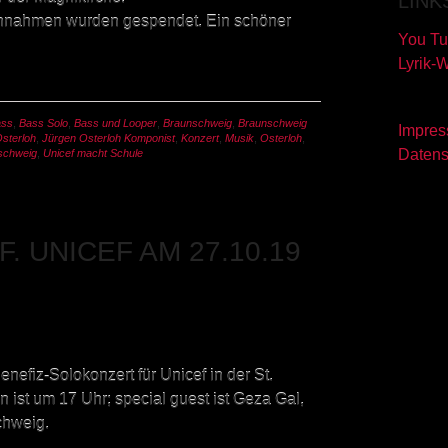
LINK
nnahmen wurden gespendet. Ein schöner
You Tu
Lyrik-
ass
,
Bass Solo
,
Bass und Looper
,
Braunschweig
,
Braunschweig
Impre
sterloh
,
Jürgen Osterloh Komponist
,
Konzert
,
Musik
,
Osterloh
,
Datens
schweig
,
Unicef macht Schule
. UNICEF AM 27.10.19
enefiz-Solokonzert für Unicef in der St.
 ist um 17 Uhr; special guest ist Geza Gal,
chweig.