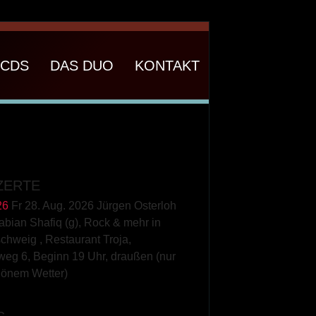
CDS
DAS DUO
KONTAKT
ZERTE
26
Fr 28. Aug. 2026 Jürgen Osterloh
Fabian Shafiq (g), Rock & mehr
in
schweig
,
Restaurant Troja,
weg 6, Beginn 19 Uhr, draußen (nur
hönem Wetter)