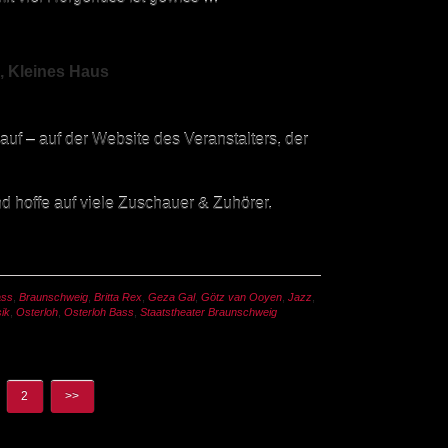
, Kleines Haus
uf – auf der Website des Veranstalters, der
nd hoffe auf viele Zuschauer & Zuhörer.
ass
,
Braunschweig
,
Britta Rex
,
Geza Gal
,
Götz van Ooyen
,
Jazz
,
ik
,
Osterloh
,
Osterloh Bass
,
Staatstheater Braunschweig
2
>>