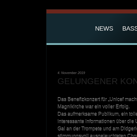
NEWS
BAS
4. November 2019
GELUNGENER KO
Das Benefizkonzert für „Unicef macht
Magnikirche war ein voller Erfolg.
Das aufmerksame Publikum, ein tolle
interessante Informationen über die 
Gal an der Trompete und am Didgeri
stimmungsvoll ausgeleuchteten Chor