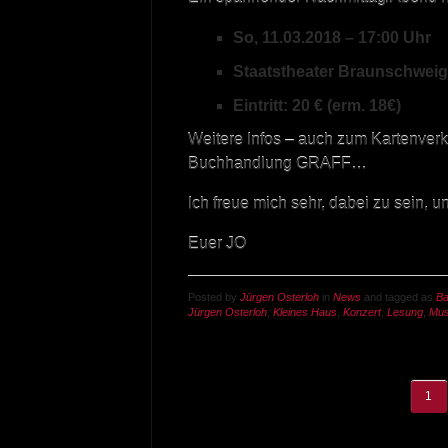
So, 11.03.2018 – 17:00 Uhr
Staatstheater Braunschweig
Eintritt: 20 € (erm. 18€)
Weitere Infos – auch zum Kartenverka
Buchhandlung GRAFF…
Ich freue mich sehr, dabei zu sein, u
Euer JO
Posted by
Jürgen Osterloh
in
News
and tagged as
B
Jürgen Osterloh
,
Kleines Haus
,
Konzert
,
Lesung
,
Mus
1