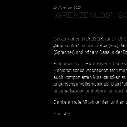
19. November 2018
„GRENZENLOS“: S
Gestern abend (18.11.18, ab 17 Uhr) 
„Grenzenlos“ mit Britta Rex (voc), Gez
(Sprecher) und mir am Bass in der B
Schön war’s … Hörenswerte Texte vo
Humoristisches wechselten sich mit
auch komponierten Musikstücken aus
ungarischen Volksmusik ab. Das Publ
unterhaltsamen und bisweilen auch
Danke an alle Mitwirkenden und an di
Euer JO