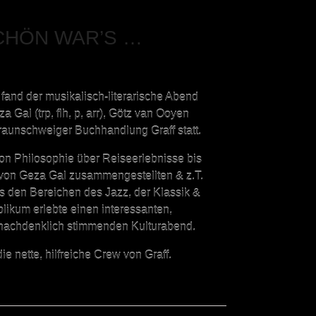
CHÖN WAR’S …
fand der musikalisch-literarische Abend
a Gal (trp, flh, p, arr), Götz van Ooyen
raunschweiger Buchhandlung Graff statt.
n Philosophie über Reiseerlebnisse bis
 von Geza Gal zusammengestellten & z.T.
 den Bereichen des Jazz, der Klassik &
ikum erlebte einen interessanten,
 nachdenklich stimmenden Kulturabend.
e nette, hilfreiche Crew von Graff.