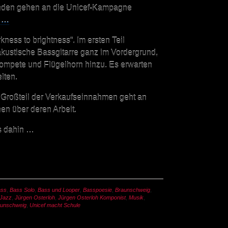
nden gehen an die Unicef-Kampagne
s …
kness to brightness“. Im ersten Teil
kustische Bassgitarre ganz im Vordergrund,
rompete und Flügelhorn hinzu. Es erwarten
lten.
Großteil der Verkaufseinnahmen geht an
en über deren Arbeit.
is dahin …
ass
,
Bass Solo
,
Bass und Looper
,
Basspoesie
,
Braunschweig
,
Jazz
,
Jürgen Osterloh
,
Jürgen Osterloh Komponist
,
Musik
,
aunschweig
,
Unicef macht Schule