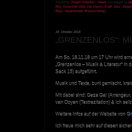
Posted by
Jürgen Osterloh
in
News
and tagged as
B
Rex
,
Geza Gal
,
Götz van Ooyen
,
Graff
,
Jazz
,
Jürgen
Bass
,
Staatstheater Braunschweig
18. Oktober 2018
„GRENZENLOS“: M
Am So, 18.11.18 um 17 Uhr wird er
„Grenzenlos – Musik & Literatur“ i
Sack 15) aufgeführt.
Musik und Texte, bunt gemischt, kre
Mit dabei sind: Geza Gal (Arrangeur,
van Ooyen (Textrezitation) & ich sel
Weitere Infos auf der Website von
Gr
Ich freue mich sehr auf diesen siche