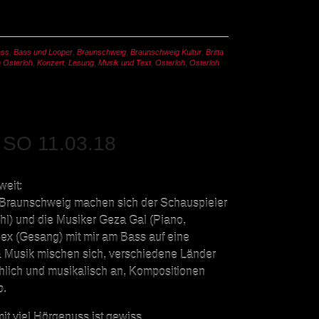
ass
,
Bass und Looper
,
Braunschweig
,
Braunschweig Kultur
,
Britta
 Osterloh
,
Konzert
,
Lesung
,
Musik und Text
,
Osterloh
,
Osterloh
SO 11.03.18
weit:
 Braunschweig machen sich der Schauspieler
l) und die Musiker Geza Gal (Piano,
 Rex (Gesang) mit mir am Bass auf eine
& Musik mischen sich, verschiedene Länder
achlich und musikalisch an, Kompositionen
b.
t viel Hörgenuss ist gewiss …