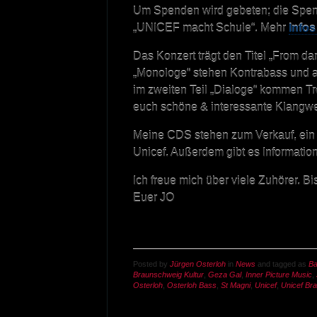
Um Spenden wird gebeten; die Spe
„UNICEF macht Schule“. Mehr
Info
Das Konzert trägt den Titel „From dar
„Monologe“ stehen Kontrabass und a
im zweiten Teil „Dialoge“ kommen T
euch schöne & interessante Klangwe
Meine CDS stehen zum Verkauf, ein 
Unicef. Außerdem gibt es Information
Ich freue mich über viele Zuhörer. B
Euer JO
Posted by
Jürgen Osterloh
in
News
and tagged as
B
Braunschweig Kultur
,
Geza Gal
,
Inner Picture Music
,
Osterloh
,
Osterloh Bass
,
St Magni
,
Unicef
,
Unicef Br