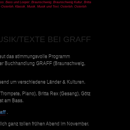
ass
,
Bass und Looper
,
Braunschweig
,
Braunschweig Kultur
,
Britta
 Osterloh
,
Klassik
,
Musik
,
Musik und Text
,
Osterloh
,
Osterloh
USIK/TEXTE BEI GRAFF
neut das stimmungsvolle Programm
n der Buchhandlung GRAFF (Braunschweig,
isend um verschiedene Länder & Kulturen.
 Trompete, Piano), Britta Rex (Gesang), Götz
bst am Bass.
aff
.
rlich ganz tollen frühen Abend im November.