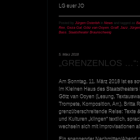
LG euer JO
Posted by
Jürgen Osterloh
in
News
and tagged as
B
Rex
,
Geza Gal
,
Götz van Ooyen
,
Graff
,
Jazz
,
Jürgen
Bass
,
Staatstheater Braunschweig
5. März 2018
„GRENZENLOS …“: 
Am Sonntag, 11. März 2018 ist es so
Im Kleinen Haus des Staatstheaters
Götz van Ooyen (Lesung, Textauswah
Trompete, Komposition, Arr.), Britta
grenzüberschreitende Reise: Texte 
und Kulturen „klingen“ textlich, spr
wechseln sich mit Improvisationen a
Ein spannender Nachmittag/Abend mi