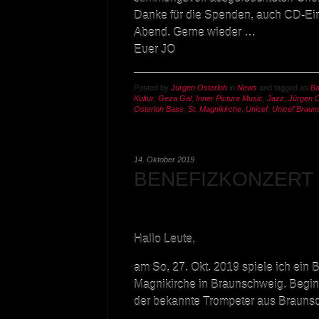
Danke für die Spenden, auch CD-Ei
Abend. Gerne wieder …
Euer JO
Posted by
Jürgen Osterloh
in
News
and tagged as
B
Kultur
,
Geza Gal
,
Inner Picture Music
,
Jazz
,
Jürgen O
Osterloh Bass
,
St. Magnikirche
,
Unicef
,
Unicef Braun
14. Oktober 2019
BENEFIZKONZERT F
Hallo Leute,
am So, 27. Okt. 2019 spiele ich ein B
Magnikirche in Braunschweig. Beginn
der bekannte Trompeter aus Brauns