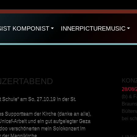
SIST KOMPONIST
INNERPICTUREMUSIC
NZERTABEND
KON
28/08/
(b) & 
 Schule“ am So, 27.10.19 in der St.
Braun
Bülten
s Supportteam der Kirche (danke an alle),
bei sc
Unicef-Arbeit und ein gut aufgelegter Geza
doo verschönerten mein Solokonzert im
 der Magnikirche.