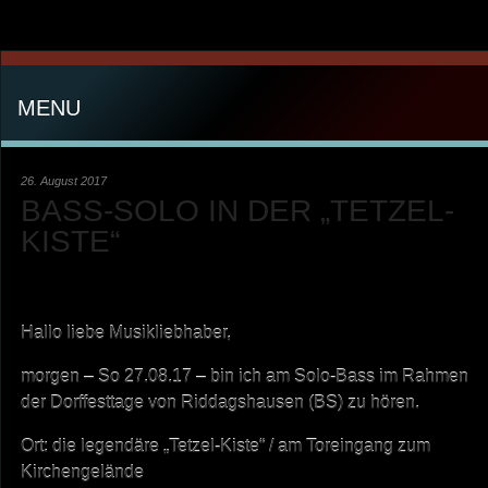
MENU
26. August 2017
BASS-SOLO IN DER „TETZEL-
KISTE“
Hallo liebe Musikliebhaber,
morgen – So 27.08.17 – bin ich am Solo-Bass im Rahmen
der Dorffesttage von Riddagshausen (BS) zu hören.
Ort: die legendäre „Tetzel-Kiste“ / am Toreingang zum
Kirchengelände