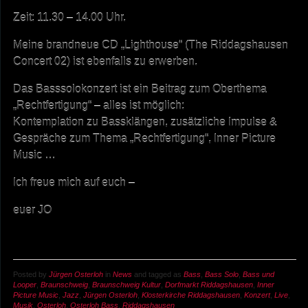
Zeit: 11.30 – 14.00 Uhr.
Meine brandneue CD „Lighthouse“ (The Riddagshausen
Concert 02) ist ebenfalls zu erwerben.
Das Basssolokonzert ist ein Beitrag zum Oberthema
„Rechtfertigung“ – alles ist möglich:
Kontemplation zu Bassklängen, zusätzliche Impulse &
Gespräche zum Thema „Rechtfertigung“, Inner Picture
Music …
Ich freue mich auf euch –
euer JO
Posted by
Jürgen Osterloh
in
News
and tagged as
Bass
,
Bass Solo
,
Bass und
Looper
,
Braunschweig
,
Braunschweig Kultur
,
Dorfmarkt Riddagshausen
,
Inner
Picture Music
,
Jazz
,
Jürgen Osterloh
,
Klosterkirche Riddagshausen
,
Konzert
,
Live
,
Musik
,
Osterloh
,
Osterloh Bass
,
Riddagshausen