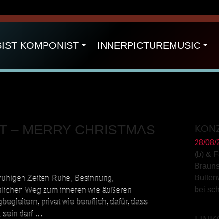
SIST KOMPONIST
INNERPICTUREMUSIC
T – MERRY CHRISTMAS
KON
28/08/
(b) & 
Braun
Bülten
nruhigen Zeiten Ruhe, Besinnung,
bei sc
nlichen Weg zum inneren wie äußeren
gleitern, privat wie beruflich, dafür, dass
a sein darf …