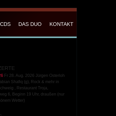
CDS
DAS DUO
KONTAKT
ZERTE
26
Fr 28. Aug. 2026 Jürgen Osterloh
Fabian Shafiq (g), Rock & mehr
in
schweig
,
Restaurant Troja,
weg 6, Beginn 19 Uhr, draußen (nur
hönem Wetter)