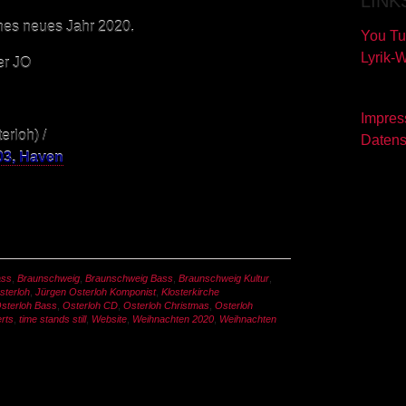
LINK
hes neues Jahr 2020.
You Tu
Lyrik-
er JO
Impre
erloh) /
Datens
03, Haven
ass
,
Braunschweig
,
Braunschweig Bass
,
Braunschweig Kultur
,
sterloh
,
Jürgen Osterloh Komponist
,
Klosterkirche
sterloh Bass
,
Osterloh CD
,
Osterloh Christmas
,
Osterloh
rts
,
time stands still
,
Website
,
Weihnachten 2020
,
Weihnachten