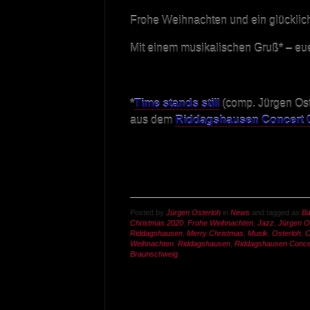
Frohe Weihnachten und ein glücklic
Mit einem musikalischen Gruß* – eu
*
Time stands still
(comp. Jürgen Ost
aus dem
Riddagshausen Concert 
Posted by
Jürgen Osterloh
in
News
and tagged as
B
Christmas 2020
,
Frohe Weihnachten
,
Jazz
,
Jürgen O
Riddagshausen
,
Merry Christmas
,
Musik
,
Osterloh
,
O
Weihnachten
,
Riddagshausen
,
Riddagshausen Conce
Braunschweig