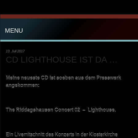
MENU
13. Juli 2017
CD LIGHTHOUSE IST DA …
Meine neueste CD ist soeben aus dem Presswerk
angekommen:
The Riddagshausen Concert 02 – Lighthouse.
Ein Livemitschnitt des Konzerts in der Klosterkirche