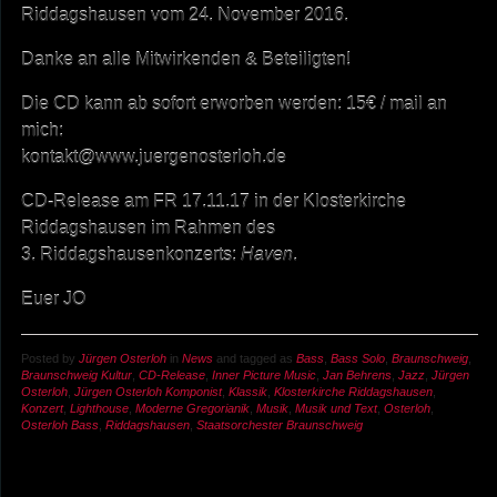
Riddagshausen vom 24. November 2016.
Danke an alle Mitwirkenden & Beteiligten!
Die CD kann ab sofort erworben werden: 15€ / mail an
mich:
kontakt@www.juergenosterloh.de
CD-Release am FR 17.11.17 in der Klosterkirche
Riddagshausen im Rahmen des
3. Riddagshausenkonzerts:
Haven
.
Euer JO
Posted by
Jürgen Osterloh
in
News
and tagged as
Bass
,
Bass Solo
,
Braunschweig
,
Braunschweig Kultur
,
CD-Release
,
Inner Picture Music
,
Jan Behrens
,
Jazz
,
Jürgen
Osterloh
,
Jürgen Osterloh Komponist
,
Klassik
,
Klosterkirche Riddagshausen
,
Konzert
,
Lighthouse
,
Moderne Gregorianik
,
Musik
,
Musik und Text
,
Osterloh
,
Osterloh Bass
,
Riddagshausen
,
Staatsorchester Braunschweig