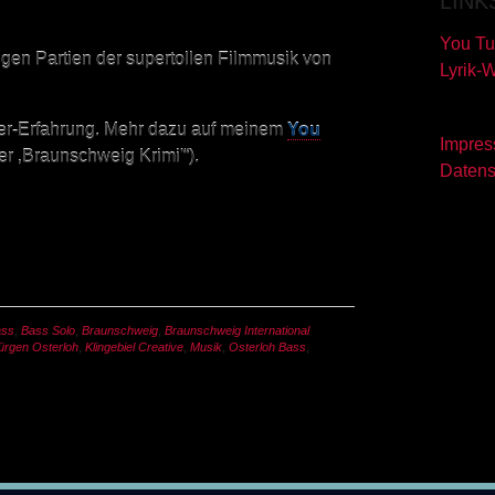
LINK
You Tu
nigen Partien der supertollen Filmmusik von
Lyrik-
er-Erfahrung. Mehr dazu auf meinem
You
Impre
r ‚Braunschweig Krimi'“).
Datens
ass
,
Bass Solo
,
Braunschweig
,
Braunschweig International
ürgen Osterloh
,
Klingebiel Creative
,
Musik
,
Osterloh Bass
,