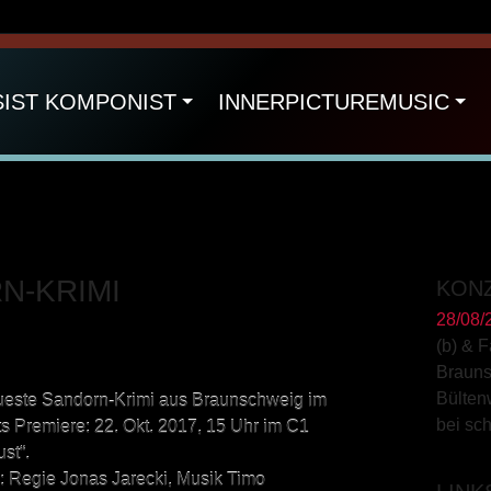
SIST KOMPONIST
INNERPICTUREMUSIC
N-KRIMI
KON
28/08/
(b) & 
Braun
Bülten
este Sandorn-Krimi aus Braunschweig im
bei sc
s Premiere: 22. Okt. 2017, 15 Uhr im C1
ust“.
m: Regie Jonas Jarecki, Musik Timo