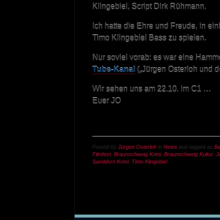
Klingebiel, Script Dirk Rühmann.
Ich hatte die Ehre und Freude, in ei
Timo Klingebiel Bass zu spielen.
Nur soviel vorab: es war eine Hamm
Tube-Kanal
(„Jürgen Osterloh und de
Wir sehen uns am 22.10. im C1 …
Euer JO
Posted by
Jürgen Osterloh
in
News
and tagged as
B
Filmfest
,
Braunschweig Krimi
,
Braunschweig Kultur
,
J
Sanddorn Krimi
,
Timo Klingebiel