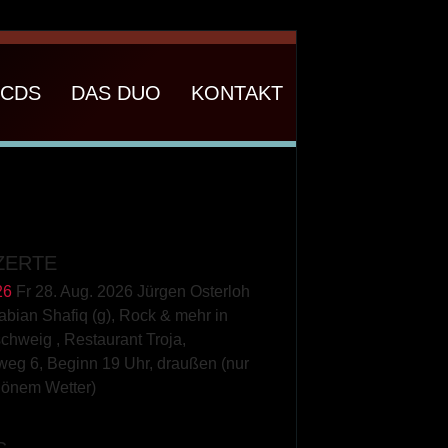
CDS
DAS DUO
KONTAKT
ZERTE
26
Fr 28. Aug. 2026 Jürgen Osterloh
Fabian Shafiq (g), Rock & mehr
in
schweig
,
Restaurant Troja,
weg 6, Beginn 19 Uhr, draußen (nur
hönem Wetter)