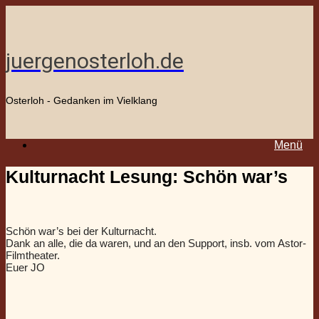
Zum
Inhalt
springen
juergenosterloh.de
Osterloh - Gedanken im Vielklang
Menü
Kulturnacht Lesung: Schön war’s
Schön war’s bei der Kulturnacht.
Dank an alle, die da waren, und an den Support, insb. vom Astor-
Filmtheater.
Euer JO