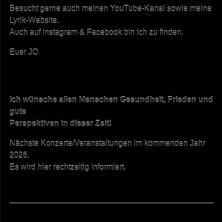
Besucht gerne auch meinen YouTube-Kanal sowie meine
Lyrik-Website.
Auch auf Instagram & Facebook bin ich zu finden.
Euer JO
Ich wünsche allen Menschen Gesundheit, Frieden und
gute
Perspektiven in dieser Zeit!
Nächste Konzerte/Veranstaltungen im kommenden Jahr
2026.
Es wird hier rechtzeitig informiert.